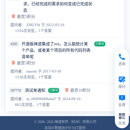
求，已经完成的需求如何变成已完成状
态
悬赏5积分
提问者： ZMLYW
于 2022-03-16
1354次浏览，1个答案
开源版禅道集成了svn，怎么能统计某
4595
已解决
个产品、或者某个项目的所有代码列表
清单呢
悬赏5积分
咨询
提问者： maomi
于 2017-03-30
1538次浏览，1个答案
提问
测试单通知
悬赏10积分
597770
已解决
提问者： m_66909fd96abd7
于 2024-09-10
662次浏览，1个答案
反馈
© 2009- 2026
禅道软件（杭州）有限公司
交流
本站IP数据由IPIP.NET提供