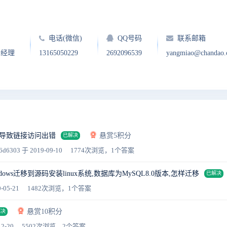
电话(微信)
QQ号码
联系邮箱
户经理
13165050229
2692096539
yangmiao@chandao
2升级导致链接访问出错
悬赏5积分
已解决
6d6303
于 2019-09-10
1774次浏览，1个答案
ndows迁移到源码安装linux系统,数据库为MySQL8.0版本,怎样迁移
已解决
-05-21
1482次浏览，1个答案
悬赏10积分
解决
2-20
5502次浏览，2个答案