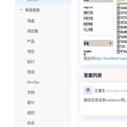
禅道使用
地盘
项目集
产品
项目
我访问
http://localhost/w
执行
测试
答案列表
DevOps
🍟
王春生
2012-08-15 18:41
文档
路径应该没有wamproot
统计
组织
后台