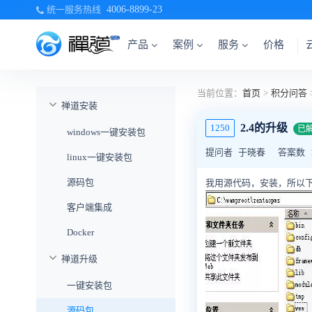
统一服务热线
4006-8899-23
产品
案例
服务
价格
当前位置：
首页
>
积分问答
禅道安装
2.4的升级
1250
已
windows一键安装包
提问者
于晓春
答案数
linux一键安装包
源码包
我用源代码，安装，所以
客户端集成
Docker
禅道升级
一键安装包
源码包