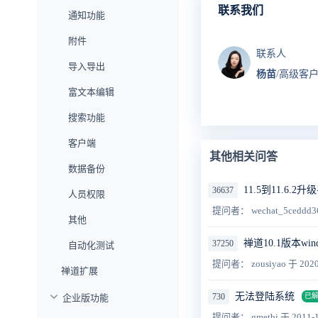
联系我们
通知功能
附件
联系人
导入导出
杨苗
/高级客
富文本编辑
搜索功能
客户端
其他相关问答
数据备份
11.5到11.6.
36637
人员权限
提问者： wechat_5ceddd3
其他
禅道10.1版本wi
37250
自动化测试
提问者： zousiyao
于 2020
禅道扩展
无法登陆系统
730
已
企业版功能
提问者： gmetbj
于 2011-1