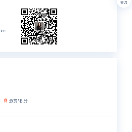
交流
.com
悬赏5积分