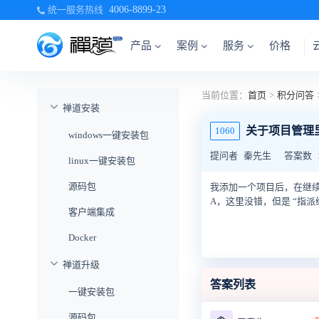
统一服务热线
4006-8899-23
产品
案例
服务
价格
当前位置：
首页
>
积分问答
禅道安装
关于项目管理
1060
windows一键安装包
提问者
秦先生
答案数
linux一键安装包
源码包
我添加一个项目后，在继
A，这里没错，但是 “指
客户端集成
Docker
禅道升级
答案列表
一键安装包
源码包