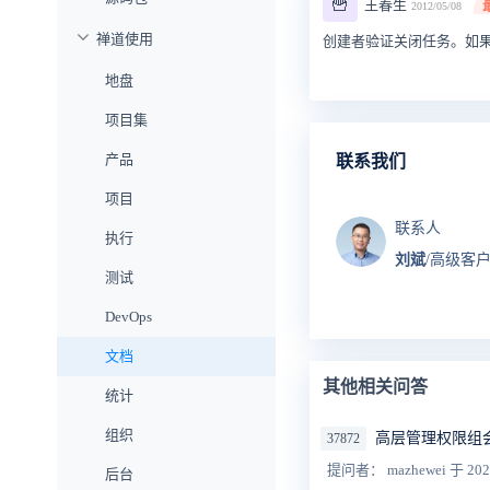
🍟
王春生
2012/05/08
禅道使用
创建者验证关闭任务。如
地盘
项目集
产品
联系我们
项目
联系人
执行
刘斌
/高级客
测试
DevOps
文档
其他相关问答
统计
组织
高层管理权限组
37872
提问者： mazhewei
于 202
后台