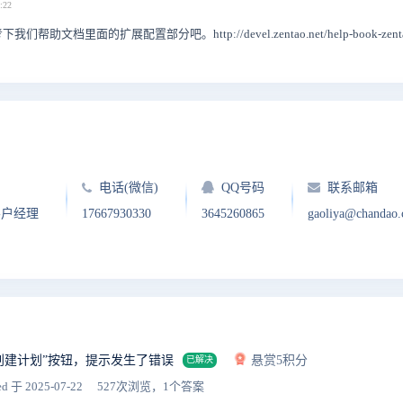
:22
档里面的扩展配置部分吧。http://devel.zentao.net/help-book-zentaoph
电话(微信)
QQ号码
联系邮箱
客户经理
17667930330
3645260865
gaoliya@chandao
创建计划”按钮，提示发生了错误
悬赏5积分
已解决
ed
于 2025-07-22
527次浏览，1个答案