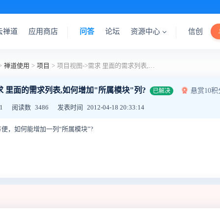
云禅道
应用商店
问答
论坛
资源中心
信创
>
禅道使用
>
项目
>
项目视图->需求 里面的需求列表,如何增加"所属模块"列?
求 里面的需求列表,如何增加"所属模块"列?
悬赏10积
已解决
1
阅读数
3486
发表时间
2012-04-18 20:33:14
便，如何能增加一列“所属模块”?