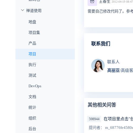
🍟
王春生
2012-04-19 08:47
禅道使用
需要自己修改代码了。参考下我们帮助文
地盘
项目集
产品
联系我们
项目
联系人
执行
高丽亚
/高级
测试
DevOps
文档
其他相关问答
统计
组织
在项目里点击“
598944
提问者： m_68776fe4580
后台