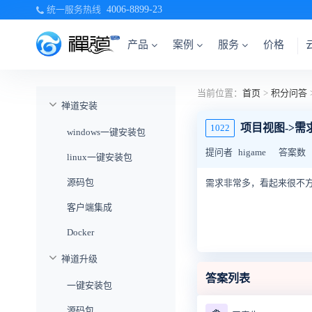
统一服务热线
4006-8899-23
产品
案例
服务
价格
当前位置：
首页
>
积分问答
禅道安装
项目视图->需
1022
windows一键安装包
提问者
higame
答案数
linux一键安装包
源码包
需求非常多，看起来很不方
客户端集成
Docker
禅道升级
答案列表
一键安装包
源码包