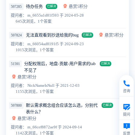
待办任务
悬赏5积分
597285
已解决
提问者： m_6655a1d81f593
于 2024-05-28
645次浏览，1个答案
无法直观看到抄送给我的bug
悬赏5积分
597824
已解决
提问者： m_66054ad8191f5
于 2024-09-23
1015次浏览，1个答案
分配权限后，地盘-贡献-用户需求的tab
51591
已解决
不见了
悬赏5积分
提问者： NickNameIsNull
于 2021-12-03
咨询
1155次浏览，1个答案
默认需求概念组合应该怎么选，分别代
597800
已解决
表什么？
提问
悬赏5积分
提问者： m_66cef8872ae9f
于 2024-09-14
1142次浏览，1个答案
反馈