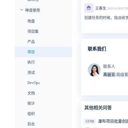
🍟
王春生
2012-11-28 07:23
禅道使用
创建任务的时候，指派给字
地盘
项目集
产品
联系我们
项目
执行
联系人
测试
高丽亚
/高级
DevOps
文档
统计
其他相关问答
组织
瀑布项目批量创
53769
后台