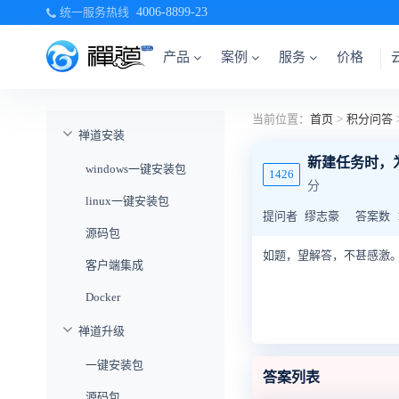
统一服务热线
4006-8899-23
产品
案例
服务
价格
当前位置：
首页
>
积分问答
禅道安装
新建任务时，
windows一键安装包
1426
分
linux一键安装包
提问者
缪志豪
答案数
源码包
如题，望解答，不甚感激
客户端集成
Docker
禅道升级
一键安装包
答案列表
源码包