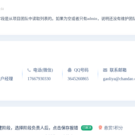
:51
段是从项目团队中读取列表的。如果为空或者只有admin，说明还没有维护团
电话(微信)
QQ号码
联系邮箱
客户经理
17667930330
3645260865
gaoliya@chandao
建阶段，选择阶段负责人后，点击保存报错
悬赏5积分
已解决