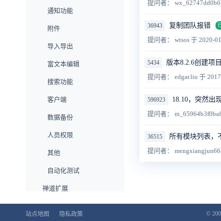
提问者： wx_62747dd0b6
通知功能
复制团队报错
36943
附件
提问者： wtsos
于 2020-01
导入导出
版本8.2.6创
5434
富文本编辑
提问者： edgar.liu
于 2017
搜索功能
18.10，突
客户端
596923
提问者： m_65964b3f0ba
数据备份
人员权限
所有模块列表，
36515
提问者： mengxiangjun6
其他
自动化测试
禅道扩展
企业版功能
© 200
站点地图
隐私政策