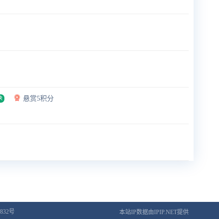
悬赏5积分
决
832号
本站IP数据由IPIP.NET提供