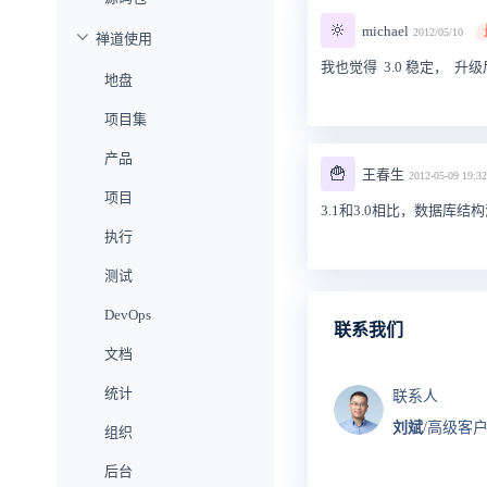
🔆
michael
2012/05/10
禅道使用
我也觉得 3.0 稳定， 升级
地盘
项目集
产品
🍟
王春生
2012-05-09 19:32
项目
3.1和3.0相比，数据库结
执行
测试
DevOps
联系我们
文档
统计
联系人
刘斌
/高级客
组织
后台