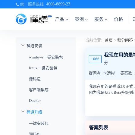
统一服务热线
4006-8899-23
产品
案例
服务
价格
当前位置：
首页
>
积分问答
禅道安装
我现在用的是禅
windows一键安装包
1066
分
linux一键安装包
提问者
李远彬
答案数
源码包
我现在用的是禅道3.0正式
客户端集成
因为我是从3.0Beta升
Docker
禅道升级
一键安装包
答案列表
源码包