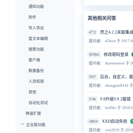
通知功能
附件
其他相关问答
导入导出
然之4.2.2关联
4772
富文本编辑
提问者： iGhost
于 2017-0
搜索功能
修改密码登录
597841
客户端
提问者： tkzentaotest
于 2
数据备份
后台，自定义，
1957
人员权限
提问者： zhangjun8142
于
其他
9.8升级9.8.2报错
5746
自动化测试
提问者： helllkz
于 2018-0
禅道扩展
XXD启动失败
34854
企业版功能
提问者： yzn2019
于 2019