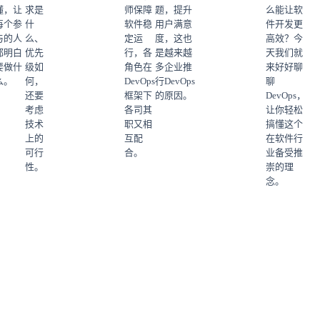
懂，让
求是
师保障
题，提升
么能让软
每个参
什
软件稳
用户满意
件开发更
与的人
么、
定运
度，这也
高效？今
都明白
优先
行，各
是越来越
天我们就
要做什
级如
角色在
多企业推
来好好聊
么。
何，
DevOps
行DevOps
聊
还要
框架下
的原因。
DevOps，
考虑
各司其
让你轻松
技术
职又相
搞懂这个
上的
互配
在软件行
可行
合。
业备受推
性。
崇的理
念。