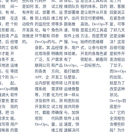
型、使
和时
些阶段
代码开
师、测
体验，运
是包含工具和流
出了问
用规
间一
是如何
发、测
试工程
维团队负
程的体系，目的
题，客服
则、有
样，
有序衔
试、部署
师、运
责部署维
是让软件从开发
回复说正
效期
在这
接，推
到上线后
维工程
护，出问
到交付更顺畅、
在紧急修
等，把
个阶
动软件
的监控优
师等多
题易推
高效。DevOps不
复，可等
这些都
段，
开发高
化，每个
角色共
诿，导致
是孤立的工具或
了好几天
规划清
产品
效推进
环节都有
同参
软件上线
方法，而是贯穿
还是没解
楚，后
经理
的。
DevOps的
与。产
慢、bug
始终的思维模
决？这背
续的工
会和
身影。其
品经理
多、用户
式，让参与软件
后很可能
作才能
开
应用场景
明确用
体验差。
开发的各角色紧
是软件开
有条不
发、
广泛，互
户需求
有了
密配合，朝着同
发流程出
紊地进
运维
联网公司
和产品
DevOps，
一目标努力。
了岔子。
行。在
等团
的各类
方向，
能打破团
而DevOps
这个阶
队一
APP、企
开发工
队壁垒，
的出现，
段，
起，
业内部管
程师将
让开发和
就是为了
evOps
明确
理系统
需求转
运维像整
改变这种
强调大
软件
等，只要
化为代
体一样从
状况。
家要充
要实
涉及软件
码，测
构思阶段
DevOps到
分沟
现的
开发和交
试工程
就共同参
底是什
通，把
功
付，都能
师确保
与，加快
么？它的
需求文
能、
用到
代码质
软件上线
全流程包
档写得
用户
DevOps。
量，运
速度，快
含哪些阶
清晰易
的需
维工程
速解决问
段？为什