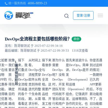
4006-8899-23
统一服务热线
登录/注册
DevOps全流程主要包括哪些阶段？
原创
发布：陈哥聊测试 于 2025-07-22 09:34:16
最后编辑：陈哥聊测试 于 2025-07-22 09:39:53
1318次查看
比如要
就像
接下
从时间上
接下来
那为什么
首先来说说什么
你是否遇
1.
开发一
我们
来，我
看，
看谁参
需要
是DevOps。简单
到过这样
需
求
个在线
要去
们重点
DevOps全
与
DevOps
讲，DevOps是开
的情况：
规
购物
旅
探讨
流程贯穿
DevOps
呢？没有
发
一款期待
划
APP的
行，
DevOps
软件从构
全流
DevOps
（Development）
已久的
阶
段
优惠券
得先
全流程
思到持续
程。这
时，开发
和运维
APP更新
功能，
确定
所涵盖
迭代的整
需要产
团队写完
（Operations）的
后，不仅
就得确
目的
的各个
个生命周
品经
代码就不
组合，它强调开
新功能用
定优惠
地、
阶段，
期，从需
理、开
管后续运
发、运维等团队
不了，连
券的类
路线
看看这
求分析、
发工程
行和用户
协作的文化，也
旧功能都