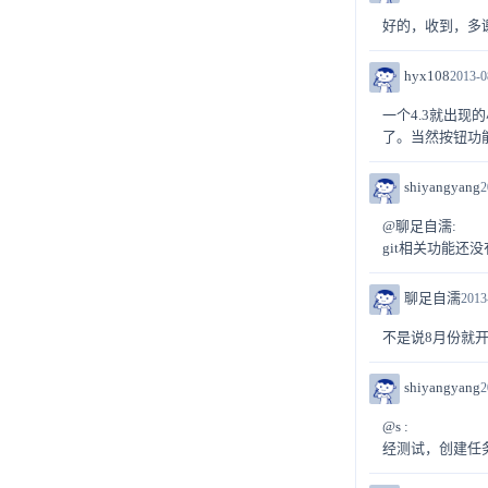
好的，收到，多
hyx108
2013-0
一个4.3就出现
了。当然按钮功
shiyangyang
2
@聊足自濡:
git相关功能还
聊足自濡
2013
不是说8月份就开
shiyangyang
2
@s :
经测试，创建任务