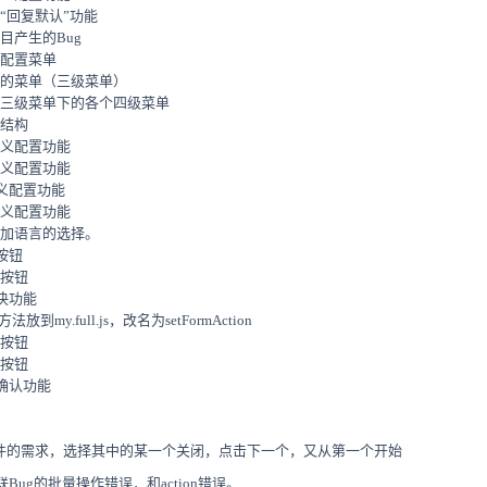
加“回复默认”功能
项目产生的Bug
级配置菜单
置下的菜单（三级菜单）
单下三级菜单下的各个四级菜单
表结构
定义配置功能
定义配置功能
定义配置功能
定义配置功能
置增加语言的选择。
的按钮
的按钮
解决功能
on方法放到my.full.js，改名为setFormAction
的按钮
的按钮
量确认功能
一条件的需求，选择其中的某一个关闭，点击下一个，又从第一个开始
ug的批量操作错误，和action错误。