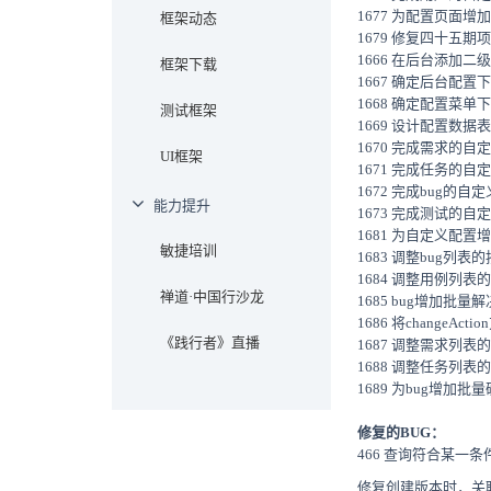
1677 为配置页面增
框架动态
1679 修复四十五期
1666 在后台添加二
框架下载
1667 确定后台配
1668 确定配置菜
测试框架
1669 设计配置数据
1670 完成需求的自
UI框架
1671 完成任务的自
1672 完成bug的自
能力提升
1673 完成测试的自
1681 为自定义配
敏捷培训
1683 调整bug列表
1684 调整用例列表
禅道·中国行沙龙
1685 bug增加批量
1686 将changeActi
《践行者》直播
1687 调整需求列表
1688 调整任务列表
1689 为bug增加批
修复的BUG：
466 查询符合某
修复创建版本时，关联B