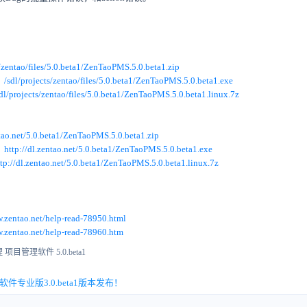
：
s/zentao/files/5.0.beta1/ZenTaoPMS.5.0.beta1.zip
：
/sdl/projects/zentao/files/5.0.beta1/ZenTaoPMS.5.0.beta1.exe
sdl/projects/zentao/files/5.0.beta1/ZenTaoPMS.5.0.beta1.linux.7z
ntao.net/5.0.beta1/ZenTaoPMS.5.0.beta1.zip
：
http://dl.zentao.net/5.0.beta1/ZenTaoPMS.5.0.beta1.exe
ttp://dl.zentao.net/5.0.beta1/ZenTaoPMS.5.0.beta1.linux.7z
w.zentao.net/help-read-78950.html
w.zentao.net/help-read-78960.htm
项目管理软件 5.0.beta1
件专业版3.0.beta1版本发布！