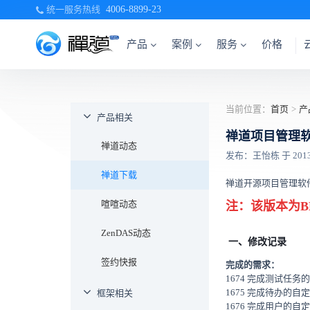
统一服务热线
4006-8899-23
产品
案例
服务
价格
当前位置：
首页
>
产
产品相关
禅道项目管理软件
禅道动态
发布：王怡栋 于 2013-0
禅道下载
禅道开源项目管理软件
喧喧动态
注：该版本为B
ZenDAS动态
一、修改记录
签约快报
完成的需求：
1674 完成测试任
1675 完成待办的自
框架相关
1676 完成用户的自