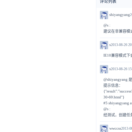
评论列表
shiyangyang
2
@s :
建议在非兼容模式
s
2013-08-26 20
IE10兼容模
s
2013-08-26 15
@shiyangya
提示信息：
{"result":"succe
30-69.html"}
#5 shiyangyang a
@s :
经测试，创建任务
wwccss
2013-0