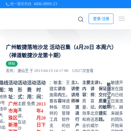
4006-8899-23
统一服务热线
登录/注册
广州敏捷落地沙龙 活动召集（4月20日 本周六）
（禅道敏捷沙龙第十期）
转贴
发布：潘仙芝 于 2013-04-15 14:17:00
12027次查看
路线
活动
活动
活动
活动
：敏
主
：王
主
2、
主要
主讲
1、
敏捷开
敏
捷实
讲
春
讲
使
内
讲
保证
发在国
捷
图：
地
形
费
时
沙
施需
内
生。
讲
用
容
：
师
：
交付
内已经
地铁
址：
式：
用：
间：
龙
要各
容
禅道
师
禅
质
袁
质量
日渐流
主
8号
广州
主题
免费
2013
题
种各
项目
道
量、
斌。
的敏
行，越
线中
演
市海
年4
样的
管理
进
效率
北京
捷实
来越多
大
讲、
珠区
月20
工具
软件
行
和商
迅思
践。
的团队
站，
互动
新港
日下
支
的创
产
业价
威尔
开始采
B出
沙