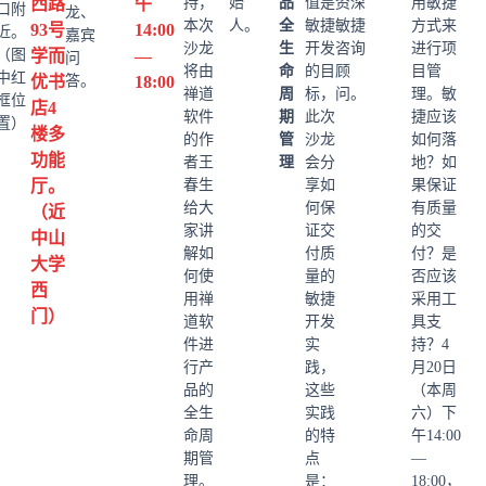
西路
午
持，
始
品
值是
资深
用敏捷
口附
龙、
本次
人。
全
敏捷
敏捷
方式来
93号
14:00
近。
嘉宾
沙龙
生
开发
咨询
进行项
（图
学而
—
问
将由
命
的目
顾
目管
中红
优书
答。
18:00
禅道
周
标，
问。
理。敏
框位
店4
软件
期
此次
捷应该
置）
楼多
的作
管
沙龙
如何落
功能
者王
理
会分
地？如
厅。
春生
享如
果保证
给大
何保
有质量
（近
家讲
证交
的交
中山
解如
付质
付？是
大学
何使
量的
否应该
西
用禅
敏捷
采用工
门）
道软
开发
具支
件进
实
持？4
行产
践，
月20日
品的
这些
（本周
全生
实践
六）下
命周
的特
午14:00
期管
点
—
理。
是：
18:00，