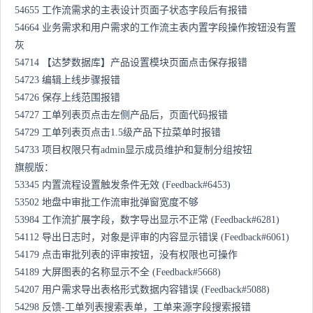
54655 工作流需求的主表设计页面子状态字段后有报错
54664 业务需求和用户需求的工作流主表内置字段操作按钮没有置
灰
54714 【达梦数据库】产品设置模块页面点击保存报错
54723 编辑上线步骤报错
54726 保存上线范围报错
54727 工单列表页点击左侧产品后，页面代码报错
54729 工单列表页点击1.5级产品下拉菜单时报错
54733 项目权限只有admin显示成员维护和复制分组按钮
旗舰版：
53345 内置流程设置触发条件无效 (Feedback#6453)
53502 地盘中审批工作流审批弹窗宽度不够
53984 工作流扩展字段，数字导出显示不正常 (Feedback#6281)
54112 导出日志时，对象是评审的内容显示错误 (Feedback#6061)
54179 点击审批列表的评审按钮，没有权限也可操作
54189 大屏图表的名称显示不全 (Feedback#5668)
54207 用户需求导出表格形式数据内容错误 (Feedback#5088)
54298 反馈-工单列表搜索表单，工单来源字段搜索报错