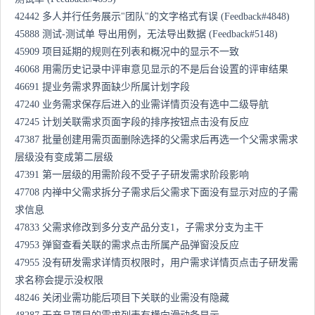
42442 多人并行任务展示"团队"的文字格式有误 (Feedback#4848)
45888 测试-测试单 导出用例，无法导出数据 (Feedback#5148)
45909 项目延期的规则在列表和概况中的显示不一致
46068 用需历史记录中评审意见显示的不是后台设置的评审结果
46691 提业务需求界面缺少所属计划字段
47240 业务需求保存后进入的业需详情页没有选中二级导航
47245 计划关联需求页面字段的排序按钮点击没有反应
47387 批量创建用需页面删除选择的父需求后再选一个父需求需求
层级没有变成第二层级
47391 第一层级的用需阶段不受子子研发需求阶段影响
47708 内禅中父需求拆分子需求后父需求下面没有显示对应的子需
求信息
47833 父需求修改到多分支产品分支1，子需求分支为主干
47953 弹窗查看关联的需求点击所属产品弹窗没反应
47955 没有研发需求详情页权限时，用户需求详情页点击子研发需
求名称会提示没权限
48246 关闭业需功能后项目下关联的业需没有隐藏