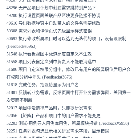
48287 无产品项目的需求列表有横向滑动条显示
48296 无产品项目计划中创建需求跳转到产品下
49200 执行设置页面关联产品区块更多链接不协调
49616 导出数据弹窗中自动带入的文件名需要修改
50308 需求列表和详情页优先级显示样式错误
50693 执行修改所属项目时可以选到无迭代的项目，没有设限制
(Feedback#5963)
51548 执行看板视图中泳道高度自定义不生效
51558 项目列表自定义列中负责人不能取消选中
51606 项目自定义权限分组中，修改已有用户的所属职位后用户会
在权限分组中消失 (Feedback#3676)
51618 完成任务，指派给显示为用户名
51881 反馈转业务需求，反馈页面中打开业务需求弹窗，关闭第一
次页面不刷新
52017 项目中没选择产品时，只能提研发需求
52056 【矩阵】产品和项目中的用户需求不能变更
52203 测试-用例导入用例库用例，所属模块报错 (Feedback#5958)
52251 任务列表勾选显示相关研发需求字段，显示错误