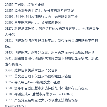
27957 工时提示文案不正确
29357 12版本升级至17.8，多分支需求阶段错误
30895 项目型项目添加执行页面，无关联计划字段
30900 孪生需求关闭后，父需求未关闭
31272 新建测试任务 ，勾选选择研发需求复选框后，无法设置多
人任务
31318 创建发布时选择包含版本后，发布没有自动关联版本中的
Bug
31436 创建需求，选择分支后，用户需求没有带出相应的选项
32410 编辑融合瀑布项目需求阶段类型下的看板显示需求、测试、
发布负责人
33640 维护任务关系时显示了父任务
33720 英文语言项下仅显示场景按钮显示错位
33752 导入导出Xmind按钮文案不正确
35505 瀑布项目创建版本未选择阶段时不能保存没有提示
36188 禅道集成svn后版本异常 (Feedback#2877)
36775 产品分支名称更改大小写以后无法编辑保存
(Feedback#3595)