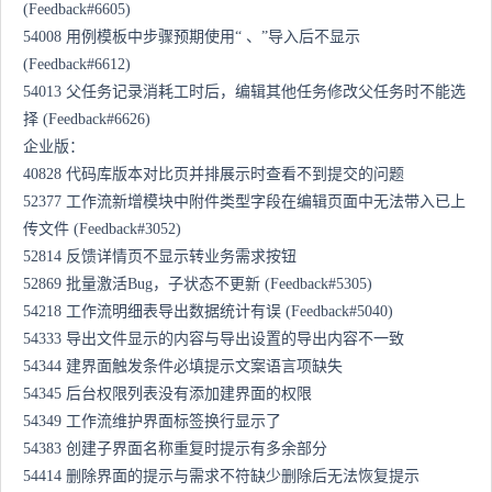
(Feedback#6605)
54008 用例模板中步骤预期使用“ 、”导入后不显示
(Feedback#6612)
54013 父任务记录消耗工时后，编辑其他任务修改父任务时不能选
择 (Feedback#6626)
企业版：
40828 代码库版本对比页并排展示时查看不到提交的问题
52377 工作流新增模块中附件类型字段在编辑页面中无法带入已上
传文件 (Feedback#3052)
52814 反馈详情页不显示转业务需求按钮
52869 批量激活Bug，子状态不更新 (Feedback#5305)
54218 工作流明细表导出数据统计有误 (Feedback#5040)
54333 导出文件显示的内容与导出设置的导出内容不一致
54344 建界面触发条件必填提示文案语言项缺失
54345 后台权限列表没有添加建界面的权限
54349 工作流维护界面标签换行显示了
54383 创建子界面名称重复时提示有多余部分
54414 删除界面的提示与需求不符缺少删除后无法恢复提示