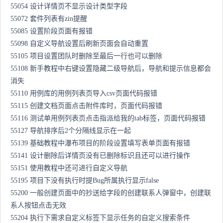
55054 设计详情页不显示设计类型字段
55072 套件列表有zin提醒
55085 设置阶段页面有报错
55098 自定义导航设置后刷新页面会自动重置
55105 项目设置团队时删除至最后一行也可以删除
55108 新手教程中右键设置隐藏二级导航后，导航和提示信息都会
消失
55110 用例库的用例列表页导入csv页面代码报错
55115 创建文档页面点击附件库时，页面代码报错
55116 测试单用例列表页点击指派给我的tab标签，页面代码报错
55127 导航排序后2个分隔线显示在一起
55139 基础教程中瀑布项目的阶段设置填写表单页面有报错
55141 设计删除后详情页没有已删除标识且还可以进行操作
55151 使用教程中还可进行自定义导航
55195 项目下没有执行时提Bug所属执行显示false
55200 一般创建页面中的抄送给字段的创建联系人弹窗中，创建联
系人按钮点击无效
55204 执行下需求自定义标签下显示任务的自定义搜索条件