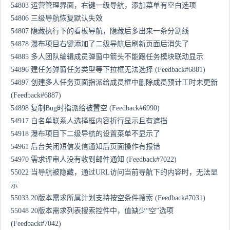
54803 运营管理界面，右键一级导航，添加菜单有空白选项
54806 三级导航恢复默认失效
54807 隐藏执行下的看板导航，隐藏后多出来一条分割线
54878 瀑布项目右键添加了二级导航后刷新页面后消失了
54885 多人团队编辑成员弹窗中箭头不能跟任务模块联动显示
54896 建任务弹窗任务类型等下拉框无法选择 (Feedback#6881)
54897 创建多人任务页面指派给成员框中删除成员预计工时未更新
(Feedback#6887)
54898 复制Bug时指派给被置空 (Feedback#6990)
54917 白名单联系人选择框内容折行显示且有遮挡
54918 瀑布项目下二级导航的设置菜单不显示了
54961 后台关闭短信发信通知后页面操作有报错
54970 需求评审人没有收到邮件通知 (Feedback#7022)
55022 当导航被隐藏，通过URL访问当前导航下的内容时，无法显
示
55033 20版本需求所属计划支持按空条件搜索 (Feedback#7031)
55048 20版本需求列表搜索控件中，值缺少“空”选项
(Feedback#7042)