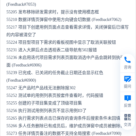
(Feedback#7053)
55205 发布移除研发需求时，提示没有使用模态框
55210 数据详情页弹窗中使用方向键会切数据 (Feedback#7062)
55217 项目下创建用例页面点击查看需求详情，关闭弹窗后已填写
的内容被清空了
55224 项目型项目下需求的看板视图中显示了取消关联按钮
55231 进入大屏后点击透视表二级导航有502报错
55236 未启用迭代项目需求列表页面取消选中产品会跳转到执行页
面 (Feedback#6906)
咨询
55239 已完成、已关闭的任务截止日期还会显示红色
(Feedback#6900)
提问
55247 无产品时产品线无法删除报302
55252 测试单的用例列表页按套件查看时，代码报错
55255 创建的子项目集变成了顶级项目集
反馈
55256 执行测试用例列表页不显示用例ID了
55265 执行需求列表点击已保存的查询条件后搜索条件未回填
交流
55266 多人任务删除已有成员后，维护成员弹窗中成员被删除错误
55273 任务详情页备注的数据不支持全局搜索 (Feedback#7090)