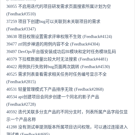
36955 不启用迭代的项目研发需求页面搜索所属计划为空
(Feedback#3510)
37259 项目下创建bug可以关联到未关联项目的需求
(Feedback#3347)
38638 项目权限设置需求评审权限不生效 (Feedback#4124)
39477 ztf同步禅道的用例内容不全 (Feedback#4304)
39497 DevOps平台版安装成功后BI模块和定时任务模块乱码
40379 下拉框数据量比较大时无法搜索 (Feedback#4481)
40422 用例执行失败转bug页面两次跳转 (Feedback#4530)
40525 需求列表查看需求相关任务时任务编号显示不全
(Feedback#2815)
40531 轻量管理模式下产品排序无效 (Feedback#2868)
40534 api创建项目会同步创建一个同名的影子产品
(Feedback#2728)
40592 迭代关联多分支产品的不同分支时，列表所属产品字段仅显
示一个产品名称
41288 没有测试单提测版本所属项目访问权限，可以通过连接进入
测试单 (Feedback#4695)