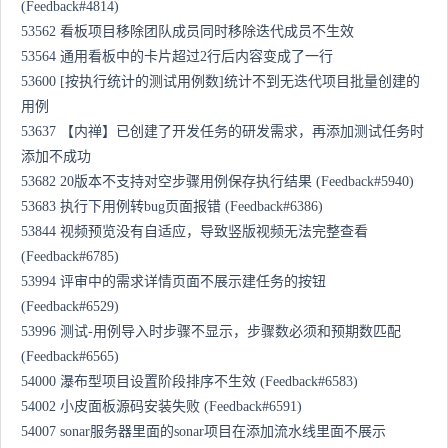
(Feedback#4814)
53562 看板项目移除团队成员同时移除迭代成员不生效
53564 通用看板中的卡片超过2行后内容变成了一行
53600 [按执行统计的测试用例数]统计不到无迭代项目批量创建的
用例
53637 【内禅】已创建了开发任务的研发需求，再添加测试任务时
添加不成功
53682 20版本不支持对空步骤用例保存执行结果 (Feedback#5940)
53683 执行下用例转bug页面报错 (Feedback#6386)
53844 视频预览没有自适应，导致竖版视频无法完整查看
(Feedback#6785)
53994 评审中的需求详情页面不展示建任务的按钮
(Feedback#6529)
53996 测试-用例导入时步骤不显示，步骤数必须和预期数匹配
(Feedback#6565)
54000 瀑布型项目设置阶段排序不生效 (Feedback#6583)
54002 小皮面板源码安装失败 (Feedback#6591)
54007 sonar服务器里面的sonar项目在添加流水线里面不展示